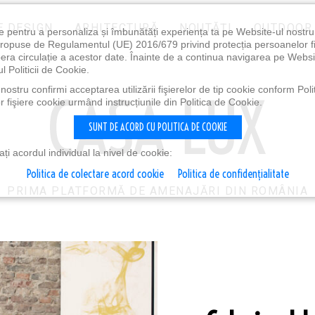
E DESIGN
ARHITECTURĂ
NOUTĂȚI
OUTDOOR
e pentru a personaliza și îmbunătăți experiența ta pe Website-ul nostr
i propuse de Regulamentul (UE) 2016/679 privind protecția persoanelor f
ibera circulație a acestor date. Înainte de a continua navigarea pe Websi
l Politicii de Cookie.
ostru confirmi acceptarea utilizării fişierelor de tip cookie conform Polit
 fişiere cookie urmând instrucțiunile din Politica de Cookie.
SUNT DE ACORD CU POLITICA DE COOKIE
i acordul individual la nivel de cookie:
Politica de colectare acord cookie
Politica de confidențialitate
PRIMA PLATFORMĂ DE AMENAJĂRI DIN ROMÂNIA