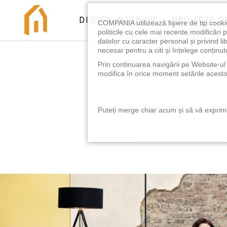
DESIGN INTERIOR
PROIECTE D
COMPANIA utilizează fişiere de tip cooki
politicile cu cele mai recente modificăr
datelor cu caracter personal și privind l
necesar pentru a citi și înțelege conținutu
Prin continuarea navigării pe Website-ul n
modifica în orice moment setările acestor
Puteți merge chiar acum și să vă exprimaț