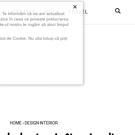
×
LIFESTYLE
UTILE
TRAVEL
u. Te informăm că ne-am actualizat
izice în ceea ce privește prelucrarea
te-ul nostru te rugăm să aloci timpul
icii de Cookie. Nu uita totuși că poți
HOME
›
DESIGN INTERIOR