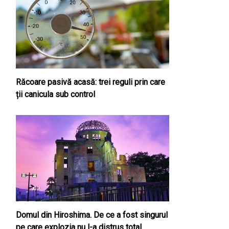
Răcoare pasivă acasă: trei reguli prin care
ții canicula sub control
Domul din Hiroshima. De ce a fost singurul
pe care explozia nu l-a distrus total