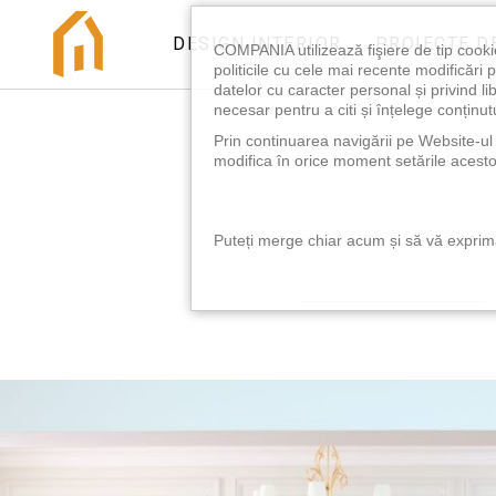
DESIGN INTERIOR
PROIECTE D
COMPANIA utilizează fişiere de tip cooki
politicile cu cele mai recente modificăr
datelor cu caracter personal și privind l
necesar pentru a citi și înțelege conținutu
Prin continuarea navigării pe Website-ul n
modifica în orice moment setările acestor
Puteți merge chiar acum și să vă exprimaț