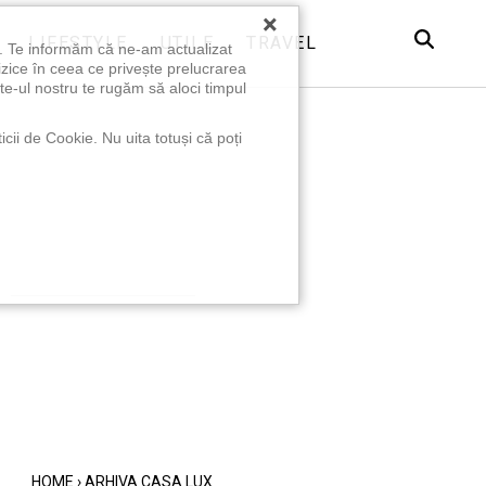
×
LIFESTYLE
UTILE
TRAVEL
u. Te informăm că ne-am actualizat
izice în ceea ce privește prelucrarea
te-ul nostru te rugăm să aloci timpul
icii de Cookie. Nu uita totuși că poți
HOME
›
ARHIVA CASA LUX