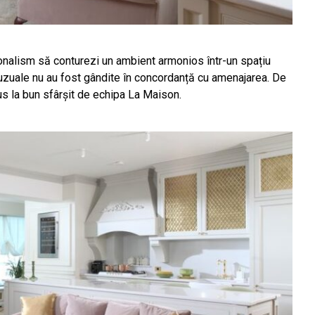
onalism să conturezi un ambient armonios într-un spațiu
le uzuale nu au fost gândite în concordanță cu amenajarea. De
dus la bun sfârșit de echipa La Maison.