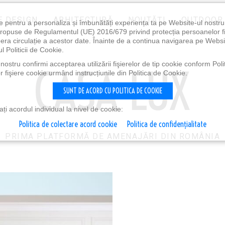
E DESIGN
ARHITECTURĂ
NOUTĂȚI
OUTDOOR
e pentru a personaliza și îmbunătăți experiența ta pe Website-ul nostr
i propuse de Regulamentul (UE) 2016/679 privind protecția persoanelor f
ibera circulație a acestor date. Înainte de a continua navigarea pe Websi
l Politicii de Cookie.
ostru confirmi acceptarea utilizării fişierelor de tip cookie conform Polit
 fişiere cookie urmând instrucțiunile din Politica de Cookie.
SUNT DE ACORD CU POLITICA DE COOKIE
i acordul individual la nivel de cookie:
Politica de colectare acord cookie
Politica de confidențialitate
PRIMA PLATFORMĂ DE AMENAJĂRI DIN ROMÂNIA