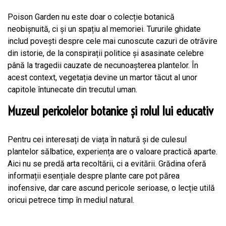
Poison Garden nu este doar o colecție botanică
neobișnuită, ci și un spațiu al memoriei. Tururile ghidate
includ povești despre cele mai cunoscute cazuri de otrăvire
din istorie, de la conspirații politice și asasinate celebre
până la tragedii cauzate de necunoașterea plantelor. În
acest context, vegetația devine un martor tăcut al unor
capitole întunecate din trecutul uman.
Muzeul pericolelor botanice și rolul lui educativ
Pentru cei interesați de viața în natură și de culesul
plantelor sălbatice, experiența are o valoare practică aparte.
Aici nu se predă arta recoltării, ci a evitării. Grădina oferă
informații esențiale despre plante care pot părea
inofensive, dar care ascund pericole serioase, o lecție utilă
oricui petrece timp în mediul natural.