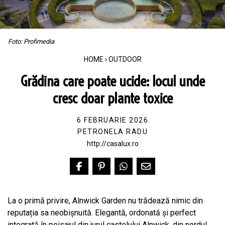
Foto: Profimedia
HOME
›
OUTDOOR
Grădina care poate ucide: locul unde
cresc doar plante toxice
6 FEBRUARIE 2026
PETRONELA RADU
http://casalux.ro
La o primă privire, Alnwick Garden nu trădează nimic din
reputația sa neobișnuită. Elegantă, ordonată și perfect
integrată în peisajul din jurul castelului Alnwick, din nordul