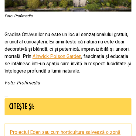
Foto: Profimedia
Grădina Otrăvurilor nu este un loc al senzaționalului gratuit,
ci unul al cunoașterii. Ea amintește că natura nu este doar
decorativă și blândă, ci și puternică, imprevizibilă și, uneori,
mortală. Prin
Alnwick Poison Garden
, fascinația și educația
se întâlnesc într-un spațiu care invită la respect, luciditate și
înțelegere profundă a lumii naturale.
Foto: Profimedia
CITEȘTE Și:
Proiectul Eden sau cum horticultura salvează o zonă