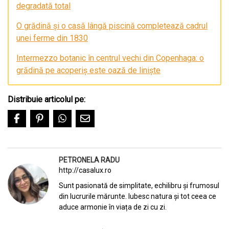
degradată total
O grădină și o casă lângă piscină completează cadrul
unei ferme din 1830
Intermezzo botanic în centrul vechi din Copenhaga: o
grădină pe acoperiș este oază de liniște
Distribuie articolul pe:
PETRONELA RADU
http://casalux.ro
Sunt pasionată de simplitate, echilibru și frumosul
din lucrurile mărunte. Iubesc natura și tot ceea ce
aduce armonie în viața de zi cu zi.