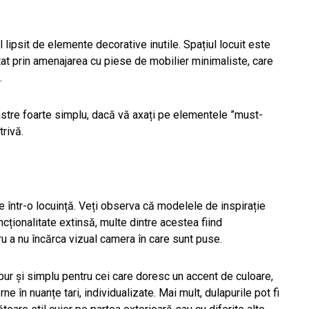
l lipsit de elemente decorative inutile. Spațiul locuit este
ntat prin amenajarea cu piese de mobilier minimaliste, care
.
astre foarte simplu, dacă vă axați pe elementele ”must-
trivă.
 într-o locuință. Veți observa că modelele de inspirație
ționalitate extinsă, multe dintre acestea fiind
u a nu încărca vizual camera în care sunt puse.
pur și simplu pentru cei care doresc un accent de culoare,
e în nuanțe tari, individualizate. Mai mult, dulapurile pot fi