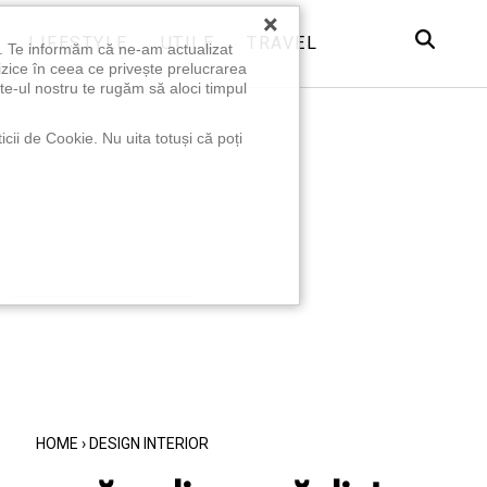
×
LIFESTYLE
UTILE
TRAVEL
u. Te informăm că ne-am actualizat
izice în ceea ce privește prelucrarea
te-ul nostru te rugăm să aloci timpul
icii de Cookie. Nu uita totuși că poți
HOME
›
DESIGN INTERIOR