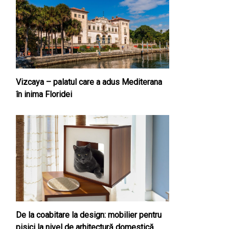
Vizcaya – palatul care a adus Mediterana
în inima Floridei
De la coabitare la design: mobilier pentru
pisici la nivel de arhitectură domestică