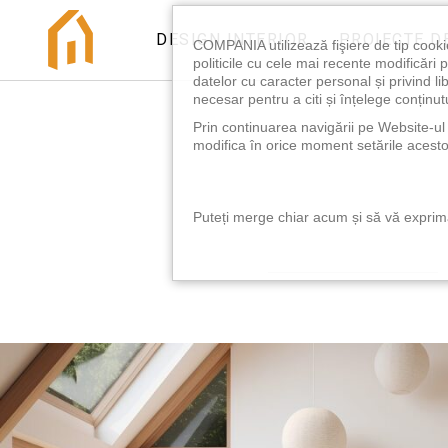
DESIGN INTERIOR
PROIECTE D
COMPANIA utilizează fişiere de tip cooki
politicile cu cele mai recente modificăr
datelor cu caracter personal și privind l
necesar pentru a citi și înțelege conținutu
Prin continuarea navigării pe Website-ul n
modifica în orice moment setările acestor
Puteți merge chiar acum și să vă exprimaț