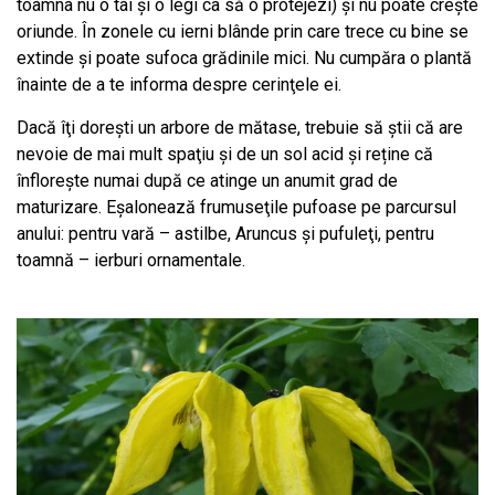
toamna nu o tai şi o legi ca să o protejezi) şi nu poate creşte
oriunde. În zonele cu ierni blânde prin care trece cu bine se
extinde şi poate sufoca grădinile mici. Nu cumpăra o plantă
înainte de a te informa despre cerinţele ei.
Dacă îţi doreşti un arbore de mătase, trebuie să ştii că are
nevoie de mai mult spaţiu şi de un sol acid şi reține că
înfloreşte numai după ce atinge un anumit grad de
maturizare. Eşalonează frumuseţile pufoase pe parcursul
anului: pentru vară – astilbe, Aruncus şi pufuleţi, pentru
toamnă – ierburi ornamentale.