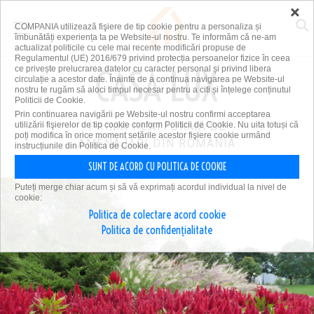
×
COMPANIA utilizează fişiere de tip cookie pentru a personaliza și
îmbunătăți experiența ta pe Website-ul nostru. Te informăm că ne-am
actualizat politicile cu cele mai recente modificări propuse de
Regulamentul (UE) 2016/679 privind protecția persoanelor fizice în ceea
ce privește prelucrarea datelor cu caracter personal și privind libera
circulație a acestor date. Înainte de a continua navigarea pe Website-ul
nostru te rugăm să aloci timpul necesar pentru a citi și înțelege conținutul
Politicii de Cookie.
Prin continuarea navigării pe Website-ul nostru confirmi acceptarea
utilizării fişierelor de tip cookie conform Politicii de Cookie. Nu uita totuși că
PRIMA PLATFORMĂ DE
poți modifica în orice moment setările acestor fişiere cookie urmând
AMENAJĂRI DIN ROMÂNIA
instrucțiunile din Politica de Cookie.
SUNT DE ACORD CU POLITICA DE COOKIE
Puteți merge chiar acum și să vă exprimați acordul individual la nivel de
cookie:
Politica de colectare acord cookie
Politica de confidențialitate