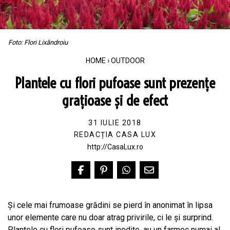
Foto: Flori Lixăndroiu
HOME
›
OUTDOOR
Plantele cu flori pufoase sunt prezențe
grațioase și de efect
31 IULIE 2018
REDACȚIA CASA LUX
http://CasaLux.ro
Şi cele mai frumoase grădini se pierd în anonimat în lipsa
unor elemente care nu doar atrag privirile, ci le şi surprind.
Plantele cu flori pufoase sunt inedite, au un farmec numai al