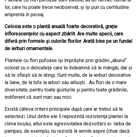
lor, care nu poate trece neobservat, şi îşi pun cu certitudine
amprenta în peisaj.
Celosia este o plantă anuală foarte decorativă, grație
inflorescenţelor cu aspect zbârlit. Are multe specii, care
diferă prin formele şi culorile florilor. Arată bine pe un fundal
de ierburi ornamentale.
Plantele cu flori pufoase îşi împrăştie prin grădini „aburul“
colorat cu o delicateţe care te îndeamnă să le mângâi, dar şi
să te sfieşti să le atingi. Sunt multe, de la ierburi decorative
la liane, de la tufe la arbori sau arbuşti… Au flori de o mare
diversitate, pentru toate gusturile şi pentru toate grădinile,
indiferent că sunt mari sau mici.
Există câteva criterii principale după care ar trebui să le
selectezi. Unul dintre ele îl reprezintă rezistenţa plantei la
clima locului, altul este agresivitatea dezvoltării ei. Iarba de
pampas, de exemplu, nu rezistă la iernile aspre (chiar dacă