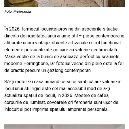
Foto: Profimedia
În 2026, farmecul locuinței provine din asocierile situatie
dincolo de rigiditatea unui anume stil – piese contemporane
alăturate unora vintage, obiecte artizanale cu rol funcțional,
elemente personalizate ori care au valoare sentimentală.
Masa veche de la bunici se asociază perfect cu scaunele
moderne Herringbone, iar fotoliul veche din piele este la fel
de practic precum un șezlong contemporan.
Să-ți mobilezi casa urmând ceea ce simți că are valoare în
locul unui stil rigid este cel mai accesibil mod de a-ți
actualiza spațiul de locuit, în 2026. Mesele de cafea,
corpurile de iluminat, covoarele ori feroneria sunt ușor de
înlocuit și pot imprima spațiului amprenta personală.