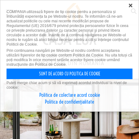
×
COMPANIA utilizează fişiere de tip cookie pentru a personaliza și
îmbunătăți experiența ta pe Website-ul nostru. Te informăm că ne-am
actualizat politicile cu cele mai recente modificări propuse de
Regulamentul (UE) 2016/679 privind protecția persoanelor fizice în ceea
ce privește prelucrarea datelor cu caracter personal și privind libera
circulație a acestor date. Înainte de a continua navigarea pe Website-ul
nostru te rugăm să aloci timpul necesar pentru a citi și înțelege conținutul
Politicii de Cookie.
Prin continuarea navigării pe Website-ul nostru confirmi acceptarea
utilizării fişierelor de tip cookie conform Politicii de Cookie. Nu uita totuși că
PRIMA PLATFORMĂ DE
poți modifica în orice moment setările acestor fişiere cookie urmând
AMENAJĂRI DIN ROMÂNIA
instrucțiunile din Politica de Cookie.
SUNT DE ACORD CU POLITICA DE COOKIE
Puteți merge chiar acum și să vă exprimați acordul individual la nivel de
cookie:
Politica de colectare acord cookie
Politica de confidențialitate