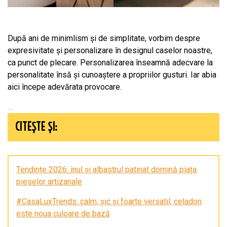
După ani de minimlism și de simplitate, vorbim despre
expresivitate și personalizare în designul caselor noastre,
ca punct de plecare. Personalizarea înseamnă adecvare la
personalitate însă și cunoaștere a propriilor gusturi. Iar abia
aici începe adevărata provocare.
CITEȘTE ȘI:
Tendințe 2026: inul și albastrul patinat domină piața
pieselor artizanale
#CasaLuxTrends: calm, șic și foarte versatil, celadon
este noua culoare de bază