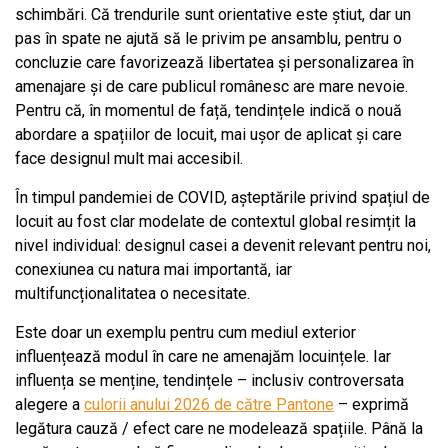
schimbări. Că trendurile sunt orientative este știut, dar un
pas în spate ne ajută să le privim pe ansamblu, pentru o
concluzie care favorizează libertatea și personalizarea în
amenajare și de care publicul românesc are mare nevoie.
Pentru că, în momentul de față, tendințele indică o nouă
abordare a spațiilor de locuit, mai ușor de aplicat și care
face designul mult mai accesibil.
În timpul pandemiei de COVID, așteptările privind spațiul de
locuit au fost clar modelate de contextul global resimțit la
nivel individual: designul casei a devenit relevant pentru noi,
conexiunea cu natura mai importantă, iar
multifuncționalitatea o necesitate.
Este doar un exemplu pentru cum mediul exterior
influențează modul în care ne amenajăm locuințele. Iar
influența se menține, tendințele – inclusiv controversata
alegere a
culorii anului 2026 de către Pantone
– exprimă
legătura cauză / efect care ne modelează spațiile. Până la