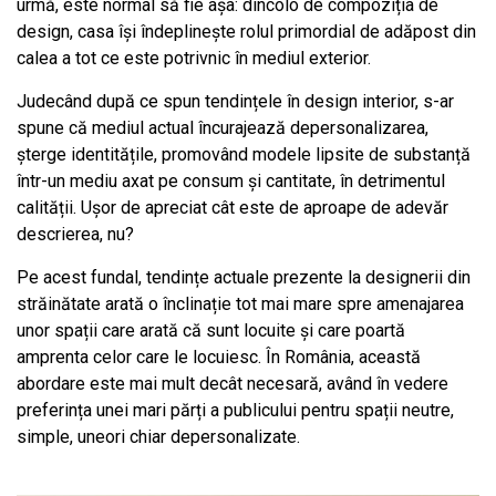
urmă, este normal să fie așa: dincolo de compoziția de
design, casa își îndeplinește rolul primordial de adăpost din
calea a tot ce este potrivnic în mediul exterior.
Judecând după ce spun tendințele în design interior, s-ar
spune că mediul actual încurajează depersonalizarea,
șterge identitățile, promovând modele lipsite de substanță
într-un mediu axat pe consum și cantitate, în detrimentul
calității. Ușor de apreciat cât este de aproape de adevăr
descrierea, nu?
Pe acest fundal, tendințe actuale prezente la designerii din
străinătate arată o înclinație tot mai mare spre amenajarea
unor spații care arată că sunt locuite și care poartă
amprenta celor care le locuiesc. În România, această
abordare este mai mult decât necesară, având în vedere
preferința unei mari părți a publicului pentru spații neutre,
simple, uneori chiar depersonalizate.