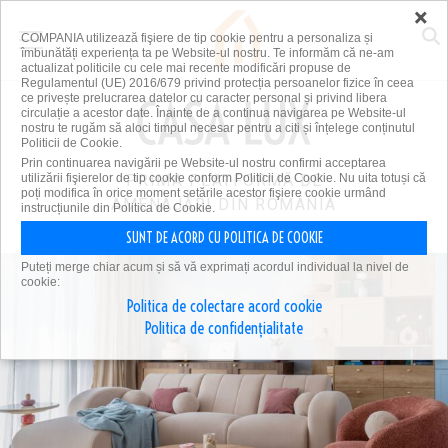
×
COMPANIA utilizează fişiere de tip cookie pentru a personaliza și
îmbunătăți experiența ta pe Website-ul nostru. Te informăm că ne-am
actualizat politicile cu cele mai recente modificări propuse de
Regulamentul (UE) 2016/679 privind protecția persoanelor fizice în ceea
ce privește prelucrarea datelor cu caracter personal și privind libera
circulație a acestor date. Înainte de a continua navigarea pe Website-ul
nostru te rugăm să aloci timpul necesar pentru a citi și înțelege conținutul
Politicii de Cookie.
Prin continuarea navigării pe Website-ul nostru confirmi acceptarea
utilizării fişierelor de tip cookie conform Politicii de Cookie. Nu uita totuși că
PRIMA PLATFORMĂ DE
poți modifica în orice moment setările acestor fişiere cookie urmând
AMENAJĂRI DIN ROMÂNIA
instrucțiunile din Politica de Cookie.
SUNT DE ACORD CU POLITICA DE COOKIE
Puteți merge chiar acum și să vă exprimați acordul individual la nivel de
cookie:
Politica de colectare acord cookie
Politica de confidențialitate