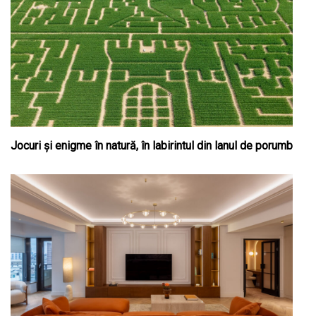
Jocuri și enigme în natură, în labirintul din lanul de porumb