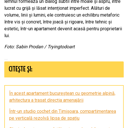
lemnul formează un dialog subtil între moale și aspru, între
lucrat cu grijă și lăsat intenționat imperfect. Alături de
volume, linii și lumini, ele contruiesc un echilibru metaforic
între vis și concret, între joacă și rigoare, între tehnic și
estetic, într-un apartament devenit acasă pentru proprietarii
lui.
Foto: Sabin Prodan / Tryingtodoart
CITEȘTE ȘI:
În acest apartament bucureștean cu geometrie alpină,
arhitectura a trasat direcția amenajării
Într-un studio cochet din Timișoara, compartimentarea
pe verticală rezolvă lipsa de spațiu