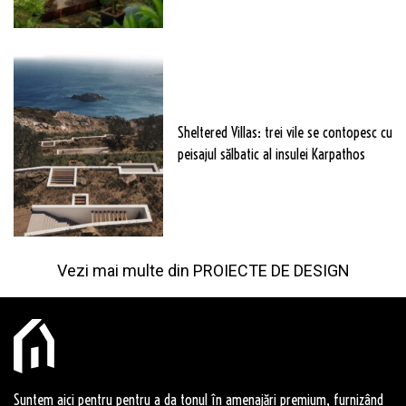
Sheltered Villas: trei vile se contopesc cu
peisajul sălbatic al insulei Karpathos
Vezi mai multe din
PROIECTE DE DESIGN
Suntem aici pentru pentru a da tonul în amenajări premium, furnizând