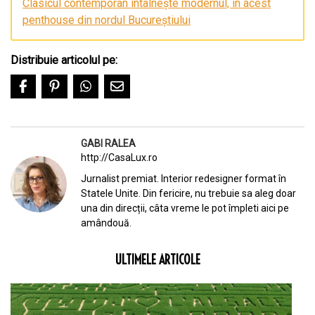
Clasicul contemporan întâlnește modernul, în acest
penthouse din nordul Bucureștiului
Distribuie articolul pe:
GABI RALEA
http://CasaLux.ro
Jurnalist premiat. Interior redesigner format în
Statele Unite. Din fericire, nu trebuie sa aleg doar
una din direcții, câta vreme le pot împleti aici pe
amândouă.
ULTIMELE ARTICOLE