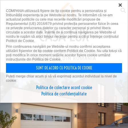
×
COMPANIA utilizează fişiere de tip cookie pentru a personaliza și
îmbunătăți experiența ta pe Website-ul nostru. Te informăm că ne-am
actualizat politicile cu cele mai recente modificări propuse de
Regulamentul (UE) 2016/679 privind protecția persoanelor fizice în ceea
ce privește prelucrarea datelor cu caracter personal și privind libera
circulație a acestor date. Înainte de a continua navigarea pe Website-ul
nostru te rugăm să aloci timpul necesar pentru a citi și înțelege conținutul
Politicii de Cookie.
Prin continuarea navigării pe Website-ul nostru confirmi acceptarea
utilizării fişierelor de tip cookie conform Politicii de Cookie. Nu uita totuși că
PRIMA PLATFORMĂ DE
poți modifica în orice moment setările acestor fişiere cookie urmând
AMENAJĂRI DIN ROMÂNIA
instrucțiunile din Politica de Cookie.
SUNT DE ACORD CU POLITICA DE COOKIE
Puteți merge chiar acum și să vă exprimați acordul individual la nivel de
cookie:
Politica de colectare acord cookie
Politica de confidențialitate