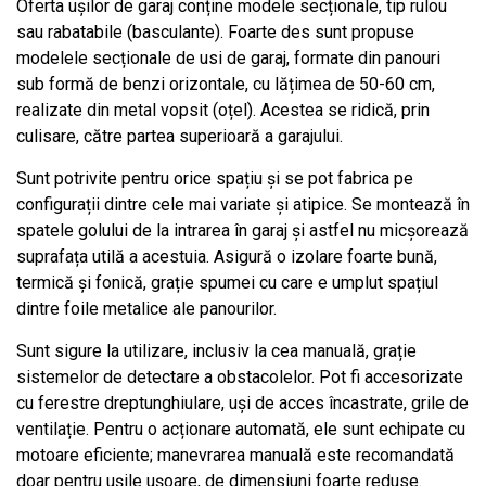
Oferta ușilor de garaj conține modele secționale, tip rulou
sau rabatabile (basculante). Foarte des sunt propuse
modelele secționale de usi de garaj, formate din panouri
sub formă de benzi orizontale, cu lățimea de 50-60 cm,
realizate din metal vopsit (oțel). Acestea se ridică, prin
culisare, către partea superioară a garajului.
Sunt potrivite pentru orice spațiu și se pot fabrica pe
configurații dintre cele mai variate și atipice. Se montează în
spatele golului de la intrarea în garaj și astfel nu micșorează
suprafața utilă a acestuia. Asigură o izolare foarte bună,
termică și fonică, grație spumei cu care e umplut spațiul
dintre foile metalice ale panourilor.
Sunt sigure la utilizare, inclusiv la cea manuală, grație
sistemelor de detectare a obstacolelor. Pot fi accesorizate
cu ferestre dreptunghiulare, uși de acces încastrate, grile de
ventilație. Pentru o acționare automată, ele sunt echipate cu
motoare eficiente; manevrarea manuală este recomandată
doar pentru ușile ușoare, de dimensiuni foarte reduse.