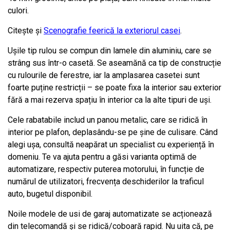
culori.
Citește și
Scenografie feerică la exteriorul casei
.
Ușile tip rulou se compun din lamele din aluminiu, care se
strâng sus într-o casetă. Se aseamănă ca tip de construcție
cu rulourile de ferestre, iar la amplasarea casetei sunt
foarte puține restricții – se poate fixa la interior sau exterior
fără a mai rezerva spațiu în interior ca la alte tipuri de uși.
Cele rabatabile includ un panou metalic, care se ridică în
interior pe plafon, deplasându-se pe șine de culisare. Când
alegi ușa, consultă neapărat un specialist cu experiență în
domeniu. Te va ajuta pentru a găsi varianta optimă de
automatizare, respectiv puterea motorului, în funcție de
numărul de utilizatori, frecvența deschiderilor la traficul
auto, bugetul disponibil.
Noile modele de usi de garaj automatizate se acționează
din telecomandă și se ridică/coboară rapid. Nu uita că, pe