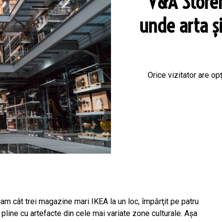
V&A Store
unde arta ș
Orice vizitator are o
cam cât trei magazine mari IKEA la un loc, împărţit pe patru
e, pline cu artefacte din cele mai variate zone culturale. Aşa