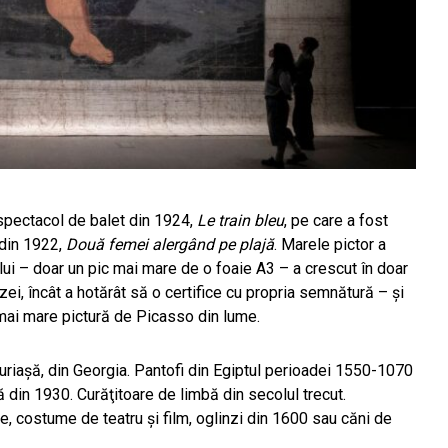
 spectacol de balet din 1924,
Le train bleu
, pe care a fost
 din 1922,
Două femei alergând pe plajă
. Marele pictor a
 lui – doar un pic mai mare de o foaie A3 – a crescut în doar
zei, încât a hotărât să o certifice cu propria semnătură – şi
 mai mare pictură de Picasso din lume.
uriaşă, din Georgia. Pantofi din Egiptul perioadei 1550-1070
să din 1930. Curăţitoare de limbă din secolul trecut.
e, costume de teatru şi film, oglinzi din 1600 sau căni de