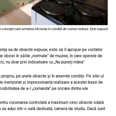
 concept care urmărea eficiența în condiții de costuri reduse. Este expusă
enţa sa de obiecte expuse, este să îl apropie pe vizitator
de obicei în sălile „normale” de muzee, în care operele de
izic, nu doar prin indicatoare cu „Nu puneţi mâna”.
propriu, pe unele obiecte şi în anumite condiţii. Pe site-ul
de menţionat şi impresionanta realizare a acestei baze de
osibilitatea de a-l „comanda” pe oricare dintre ele.
entru vizionarea controlată a maximum cinci obiecte odată.
 se aduc într-o sală dedicată, camera de studiu. Dacă sunt