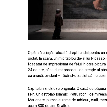
O pânză uriaşă, folosită drept fundal pentru un
pictat, la scară, un mic tablou de-al lui Picasso,
fost atât de impresionat de felul în care pictura
24 de ore, cât a durat procesul de creaţie al pân
ea uriaşă, evident – făcând-o astfel să fie cea
Capiteluri andaluze originale. O casă de păpuşi 
î.e.n. Un astrolab islamic. Patru rochii de mirea
Marionete, pumnale, rame de tablouri, cutii, mes
acum 800 de ani. Şi altele.