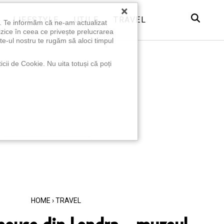
×
LIFESTYLE
UTILE
TRAVEL
u. Te informăm că ne-am actualizat
izice în ceea ce privește prelucrarea
te-ul nostru te rugăm să aloci timpul
icii de Cookie. Nu uita totuși că poți
HOME
›
TRAVEL