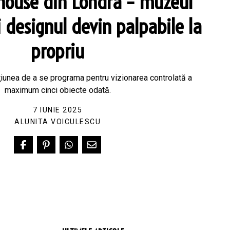
house din Londra – muzeul
i designul devin palpabile la
propriu
pţiunea de a se programa pentru vizionarea controlată a
maximum cinci obiecte odată.
7 IUNIE 2025
ALUNITA VOICULESCU