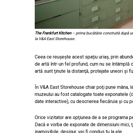
The Frankfurt Kitchen
– prima bucătărie construită după un
la V&A East Storehouse.
Ceea ce reuşeşte acest spaţiu uriaş, prin abund
de artă într-un fel profund, cum nu se întâmplă 
artă sunt ţinute la distanţă, protejate uneori şi f
În V&A East Storehouse chiar poţi pune mâna, la 
muzeului au fost catalogate toate exponatele (
date interactive), cu descrierea fiecăruia şi cu p
Orice vizitator are opţiunea de a se programa p
Dacă e vorba de exponate de dimensiuni mici, ţi
inamovibile, desigur, vei fi condus tu la ele.