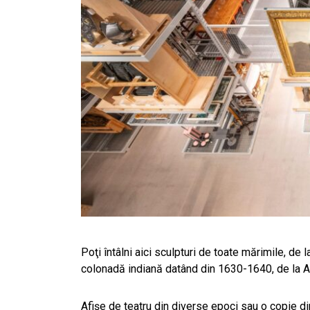
Poţi întâlni aici sculpturi de toate mărimile, de l
colonadă indiană datând din 1630-1640, de la Ag
Afişe de teatru din diverse epoci sau o copie di