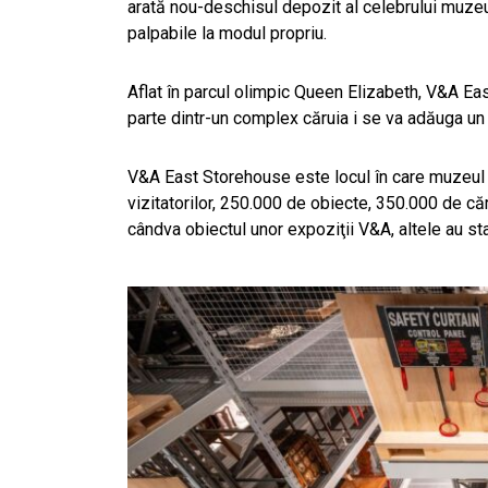
arată nou-deschisul depozit al celebrului muzeu
palpabile la modul propriu.
Aflat în parcul olimpic Queen Elizabeth, V&A Ea
parte dintr-un complex căruia i se va adăuga u
V&A East Storehouse este locul în care muzeul d
vizitatorilor, 250.000 de obiecte, 350.000 de căr
cândva obiectul unor expoziţii V&A, altele au s