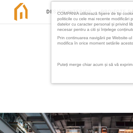
DESIGN INTERIOR
PROIECTE D
COMPANIA utilizează fişiere de tip cooki
politicile cu cele mai recente modificăr
datelor cu caracter personal și privind l
necesar pentru a citi și înțelege conținutu
Prin continuarea navigării pe Website-ul n
modifica în orice moment setările acestor
Puteți merge chiar acum și să vă exprimaț