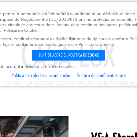
E DESIGN
ARHITECTURĂ
NOUTĂȚI
OUTDOOR
e pentru a personaliza și îmbunătăți experiența ta pe Website-ul nostr
i propuse de Regulamentul (UE) 2016/679 privind protecția persoanelor f
ibera circulație a acestor date. Înainte de a continua navigarea pe Websi
l Politicii de Cookie.
ostru confirmi acceptarea utilizării fişierelor de tip cookie conform Polit
 fişiere cookie urmând instrucțiunile din Politica de Cookie.
SUNT DE ACORD CU POLITICA DE COOKIE
i acordul individual la nivel de cookie:
Politica de colectare acord cookie
Politica de confidențialitate
PRIMA PLATFORMĂ DE AMENAJĂRI DIN ROMÂNIA