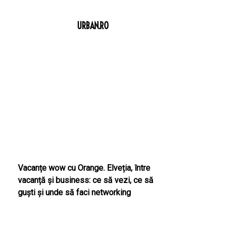
URBAN.RO
Vacanțe wow cu Orange. Elveția, între
vacanță și business: ce să vezi, ce să
guști și unde să faci networking