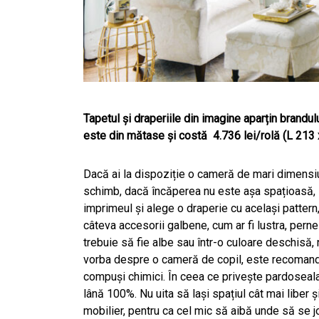
Tapetul și draperiile din imagine aparțin brandu
este din mătase și costă 4.736 lei/rolă (L 213 
Dacă ai la dispoziție o cameră de mari dimensiuni,
schimb, dacă încăperea nu este așa spațioasă, 
imprimeul și alege o draperie cu același pattern,
câteva accesorii galbene, cum ar fi lustra, perne
trebuie să fie albe sau într-o culoare des­chisă,
vorba despre o cameră de copil, este recomandat 
compuși chimici. În ceea ce privește pardoseala
lână 100%. Nu uita să lași spațiul cât mai liber ș
mobilier, pentru ca cel mic să aibă unde să se jo