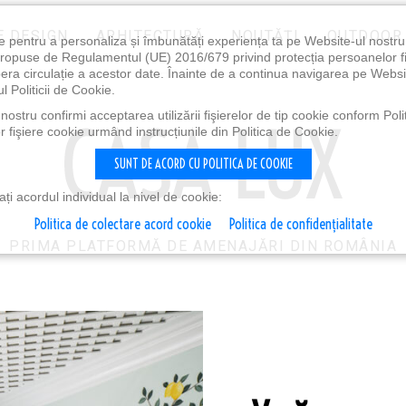
E DESIGN
ARHITECTURĂ
NOUTĂȚI
OUTDOOR
e pentru a personaliza și îmbunătăți experiența ta pe Website-ul nostr
i propuse de Regulamentul (UE) 2016/679 privind protecția persoanelor f
ibera circulație a acestor date. Înainte de a continua navigarea pe Websi
l Politicii de Cookie.
ostru confirmi acceptarea utilizării fişierelor de tip cookie conform Polit
 fişiere cookie urmând instrucțiunile din Politica de Cookie.
SUNT DE ACORD CU POLITICA DE COOKIE
i acordul individual la nivel de cookie:
Politica de colectare acord cookie
Politica de confidențialitate
PRIMA PLATFORMĂ DE AMENAJĂRI DIN ROMÂNIA