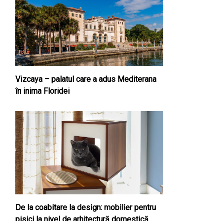
Vizcaya – palatul care a adus Mediterana
în inima Floridei
De la coabitare la design: mobilier pentru
pisici la nivel de arhitectură domestică