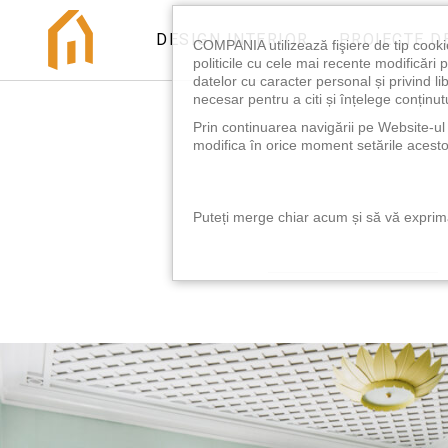
DESIGN INTERIOR
PROIECTE D
COMPANIA utilizează fişiere de tip cooki
politicile cu cele mai recente modificăr
datelor cu caracter personal și privind l
necesar pentru a citi și înțelege conținutu
Prin continuarea navigării pe Website-ul n
modifica în orice moment setările acestor
Puteți merge chiar acum și să vă exprimaț