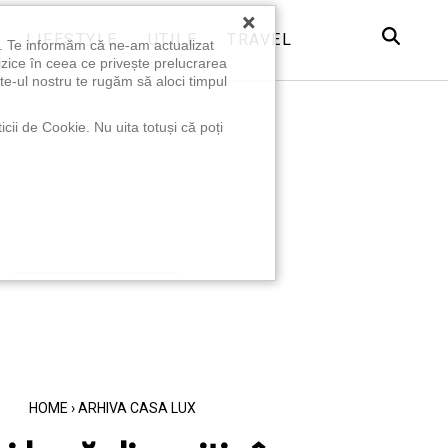
×
LIFESTYLE
UTILE
TRAVEL
u. Te informăm că ne-am actualizat
izice în ceea ce privește prelucrarea
te-ul nostru te rugăm să aloci timpul
icii de Cookie. Nu uita totuși că poți
HOME
›
ARHIVA CASA LUX