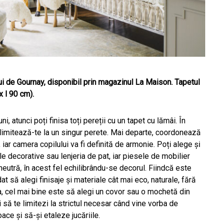
lui de Gournay, disponibil prin magazinul La Maison. Tapetul
x l 90 cm).
 atunci poți finisa toți pereții cu un tapet cu lămâi. În
limitează-te la un singur perete. Mai departe, coordonează
 iar camera copilului va fi definită de armonie. Poți alege și
le decorative sau lenjeria de pat, iar piesele de mobilier
 neutră, în acest fel echilibrându-se decorul. Fiindcă este
să alegi finisaje și materiale cât mai eco, naturale, fără
, cel mai bine este să alegi un covor sau o mochetă din
i să te limitezi la strictul necesar când vine vorba de
ace și să-și etaleze jucăriile.