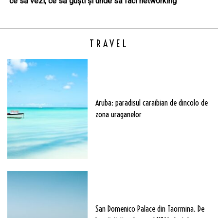
ce să vezi, ce să guști și unde să faci networking
TRAVEL
Aruba: paradisul caraibian de dincolo de
zona uraganelor
San Domenico Palace din Taormina. De