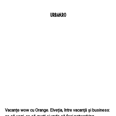
URBAN.RO
Vacanțe wow cu Orange. Elveția, între vacanță și business: