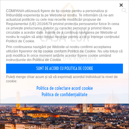
×
COMPANIA utilizează fişiere de tip cookie pentru a personaliza și
îmbunătăți experiența ta pe Website-ul nostru. Te informăm că ne-am
actualizat politicile cu cele mai recente modificări propuse de
Regulamentul (UE) 2016/679 privind protecția persoanelor fizice în ceea
ce privește prelucrarea datelor cu caracter personal și privind libera
circulație a acestor date. Înainte de a continua navigarea pe Website-ul
nostru te rugăm să aloci timpul necesar pentru a citi și înțelege conținutul
Politicii de Cookie.
Prin continuarea navigării pe Website-ul nostru confirmi acceptarea
utilizării fişierelor de tip cookie conform Politicii de Cookie. Nu uita totuși că
PRIMA PLATFORMĂ DE
poți modifica în orice moment setările acestor fişiere cookie urmând
AMENAJĂRI DIN ROMÂNIA
instrucțiunile din Politica de Cookie.
SUNT DE ACORD CU POLITICA DE COOKIE
Puteți merge chiar acum și să vă exprimați acordul individual la nivel de
cookie:
Politica de colectare acord cookie
Politica de confidențialitate