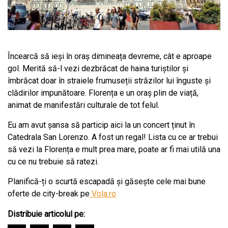
Încearcă să ieși în oraș dimineața devreme, cât e aproape
gol. Merită să-l vezi dezbrăcat de haina turiștilor și
îmbrăcat doar în straiele frumuseții străzilor lui înguste și
clădirilor impunătoare. Florența e un oraș plin de viață,
animat de manifestări culturale de tot felul.
Eu am avut șansa să particip aici la un concert ținut în
Catedrala San Lorenzo. A fost un regal! Lista cu ce ar trebui
să vezi la Florența e mult prea mare, poate ar fi mai utilă una
cu ce nu trebuie să ratezi.
Planifică-ți o scurtă escapadă și găsește cele mai bune
oferte de city-break pe
Vola.ro
Distribuie articolul pe: