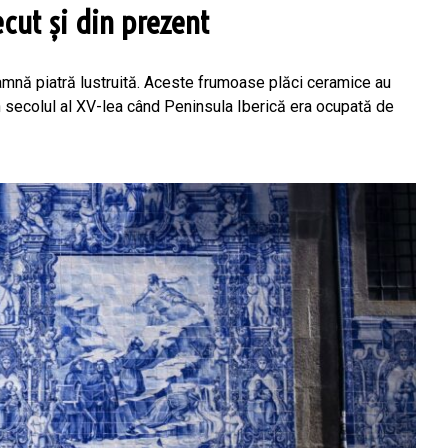
ecut și din prezent
eamnă piatră lustruită. Aceste frumoase plăci ceramice au
în secolul al XV-lea când Peninsula Iberică era ocupată de