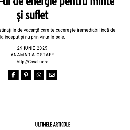
t-ul de energie pentru minte
și suflet
tinațiile de vacanță care te cucerește iremediabil încă de
la început și nu prin vinurile sale.
29 IUNIE 2025
ANAMARIA OSTAFE
http://CasaLux.ro
ULTIMELE ARTICOLE