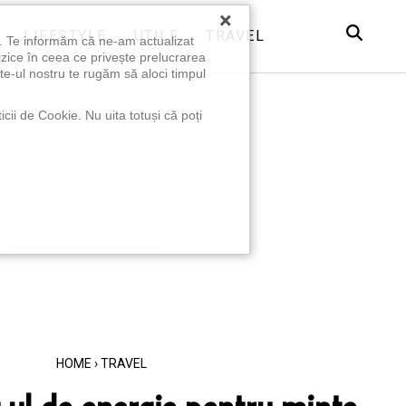
×
LIFESTYLE
UTILE
TRAVEL
u. Te informăm că ne-am actualizat
izice în ceea ce privește prelucrarea
te-ul nostru te rugăm să aloci timpul
icii de Cookie. Nu uita totuși că poți
HOME
›
TRAVEL