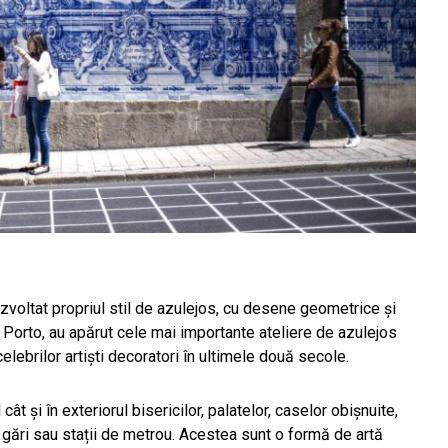
ezvoltat propriul stil de azulejos, cu desene geometrice și
n Porto, au apărut cele mai importante ateliere de azulejos
celebrilor artiști decoratori în ultimele două secole.
 cât și în exteriorul bisericilor, palatelor, caselor obișnuite,
chiar gări sau stații de metrou. Acestea sunt o formă de artă