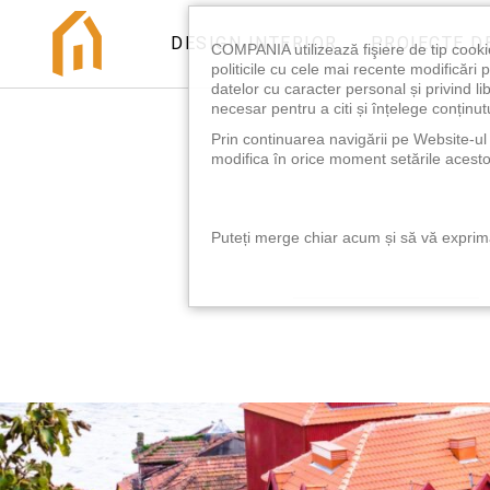
DESIGN INTERIOR
PROIECTE D
COMPANIA utilizează fişiere de tip cooki
politicile cu cele mai recente modificăr
datelor cu caracter personal și privind l
necesar pentru a citi și înțelege conținutu
Prin continuarea navigării pe Website-ul n
modifica în orice moment setările acestor
Puteți merge chiar acum și să vă exprimaț