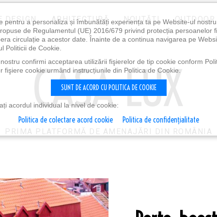
E DESIGN
ARHITECTURĂ
NOUTĂȚI
OUTDOOR
e pentru a personaliza și îmbunătăți experiența ta pe Website-ul nostr
i propuse de Regulamentul (UE) 2016/679 privind protecția persoanelor f
ibera circulație a acestor date. Înainte de a continua navigarea pe Websi
l Politicii de Cookie.
ostru confirmi acceptarea utilizării fişierelor de tip cookie conform Polit
 fişiere cookie urmând instrucțiunile din Politica de Cookie.
SUNT DE ACORD CU POLITICA DE COOKIE
i acordul individual la nivel de cookie:
Politica de colectare acord cookie
Politica de confidențialitate
PRIMA PLATFORMĂ DE AMENAJĂRI DIN ROMÂNIA