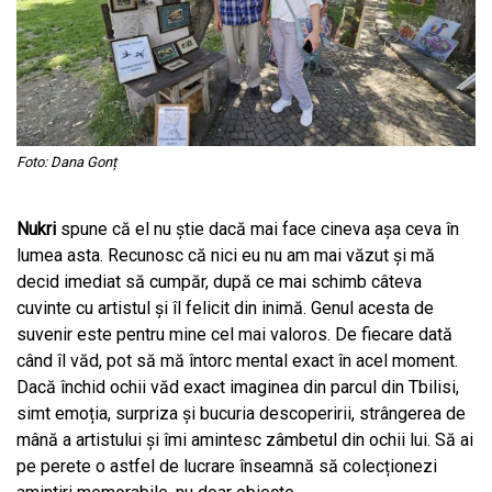
Foto: Dana Gonț
Nukri
spune că el nu știe dacă mai face cineva așa ceva în
lumea asta. Recunosc că nici eu nu am mai văzut și mă
decid imediat să cumpăr, după ce mai schimb câteva
cuvinte cu artistul și îl felicit din inimă. Genul acesta de
suvenir este pentru mine cel mai valoros. De fiecare dată
când îl văd, pot să mă întorc mental exact în acel moment.
Dacă închid ochii văd exact imaginea din parcul din Tbilisi,
simt emoția, surpriza și bucuria descoperirii, strângerea de
mână a artistului și îmi amintesc zâmbetul din ochii lui. Să ai
pe perete o astfel de lucrare înseamnă să colecționezi