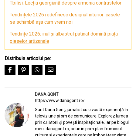
Tbilisi. Lecția georgiană despre armonia contrastelor
Tendințele 2026 redefinesc designul interior: casele
se schimbă așa cum vrem noi
Tendințe 2026: inul și albastrul patinat domină piața
pieselor artizanale
Distribuie articolul pe:
DANA GONT
https://www.danagont.ro/
Sunt Dana Gonț, jurnalist cu o vastă experiență în
televiziune și om de comunicare. Explorez lumea
prin călătorii și povești inspiraționale, iar pe blogul
meu, danagont.ro, aduc în prim plan frumosul,
cultura și experiențele care ne îmbogățesc viața.