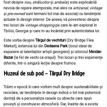
fost despre
nou
,
strălucitor
și
ambalat
, este explicabilă
nevoia de repere atemporale, mai ales ca
artizanal
,
vintage
și
pre-owned
sunt termeni tot mai de asociați cu tendințele
actuale în design interior. De aceea, vă povestesc despre
trei locuri de
vintage shopping
pe care le-am explorat în
Tbilisi, Georgia și care m-au încântat prin autenticitatea lor.
Este vorba despre
Târgul de vechituri
(Dry Bridge Flea
Market), extensia lui din
Dedaena Park
(locul ideal de
expunere al talentaților artiști georgieni) și istoricul
Meidan
Bazar
(la fel de vechi ca orașul). Trei locuri și trei experiențe
diferite, într-o singură lecție despre frumos.
Muzeul de sub pod – Târgul Dry Bridge
Trăim o epocă în care vorbim mult despre sustenabilitate și
reciclare, iar tendințele în design indică o tot mai puternică
dorință de a personaliza casele cu obiecte care spun
povești și construiesc atmosferă. Dar, înainte de a exista