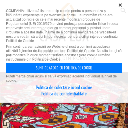
×
COMPANIA utilizează fişiere de tip cookie pentru a personaliza și
îmbunătăți experiența ta pe Website-ul nostru. Te informăm că ne-am
actualizat politicile cu cele mai recente modificări propuse de
Regulamentul (UE) 2016/679 privind protecția persoanelor fizice în ceea
ce privește prelucrarea datelor cu caracter personal și privind libera
circulație a acestor date. Înainte de a continua navigarea pe Website-ul
nostru te rugăm să aloci timpul necesar pentru a citi și înțelege conținutul
Politicii de Cookie.
Prin continuarea navigării pe Website-ul nostru confirmi acceptarea
utilizării fişierelor de tip cookie conform Politicii de Cookie. Nu uita totuși că
PRIMA PLATFORMĂ DE
poți modifica în orice moment setările acestor fişiere cookie urmând
AMENAJĂRI DIN ROMÂNIA
instrucțiunile din Politica de Cookie.
SUNT DE ACORD CU POLITICA DE COOKIE
Puteți merge chiar acum și să vă exprimați acordul individual la nivel de
cookie:
Politica de colectare acord cookie
Politica de confidențialitate