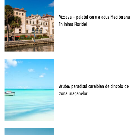
Vizcaya – palatul care a adus Mediterana
în inima Floridei
Aruba: paradisul caraibian de dincolo de
zona uraganelor