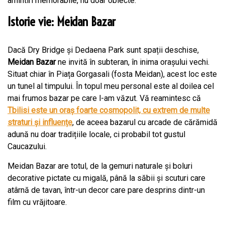
amintiri memorabile, nu doar obiecte.
Istorie vie: Meidan Bazar
Dacă Dry Bridge și Dedaena Park sunt spații deschise,
Meidan Bazar
ne invită în subteran, în inima orașului vechi.
Situat chiar în Piața Gorgasali (fosta Meidan), acest loc este
un tunel al timpului. În topul meu personal este al doilea cel
mai frumos bazar pe care l-am văzut. Vă reamintesc că
Tbilisi este un oraș foarte cosmopolit, cu extrem de multe
straturi și influențe
, de aceea bazarul cu arcade de cărămidă
adună nu doar tradițiile locale, ci probabil tot gustul
Caucazului.
Meidan Bazar are totul, de la gemuri naturale și boluri
decorative pictate cu migală, până la săbii și scuturi care
atârnă de tavan, într-un decor care pare desprins dintr-un
film cu vrăjitoare.