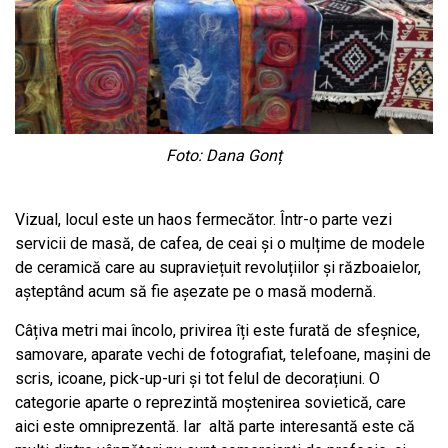
Foto: Dana Gonț
Vizual, locul este un haos fermecător. Într-o parte vezi
servicii de masă, de cafea, de ceai și o mulțime de modele
de ceramică care au supraviețuit revoluțiilor și războaielor,
așteptând acum să fie așezate pe o masă modernă.
Câțiva metri mai încolo, privirea îți este furată de sfeșnice,
samovare, aparate vechi de fotografiat, telefoane, mașini de
scris, icoane, pick-up-uri și tot felul de decorațiuni. O
categorie aparte o reprezintă moștenirea sovietică, care
aici este omniprezentă. Iar altă parte interesantă este că