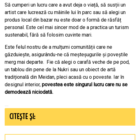
Să cumperi un lucru care a avut deja o viață, să susții un
artist care lucrează cu mâinile lui în parc sau să alegi un
produs local din bazar nu este doar o formă de răsfăț
personal. Este cel mai sincer mod de a practica un turism
sustenabil, fără să folosim cuvinte mari.
Este felul nostru de a mulțumi comunității care ne
găzduiește, asigurându-ne că meșteșugurile și poveștile
merg mai departe. Fie că alegi o carafă veche de pe pod,
un tablou din pene de la Nukri sau un obiect de artă
tradițională din Meidan, pleci acasă cu o poveste. Iar în
designul interior,
povestea este singurul lucru care nu se
demodează niciodată.
CITEȘTE ȘI: