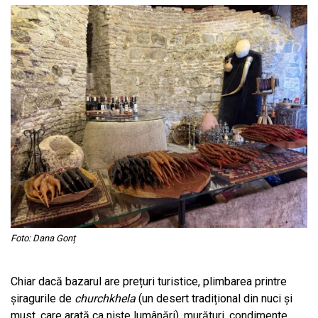
Foto: Dana Gonț
Chiar dacă bazarul are prețuri turistice, plimbarea printre
șiragurile de
churchkhela
(un desert tradițional din nuci și
must, care arată ca niște lumânări), murături, condimente,