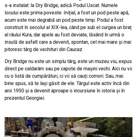
s-a instalat: la Dry Bridge, adică Podul Uscat. Numele
locului este prima poveste. Inițial, a fost un pod peste apă,
acum este mai degrabă un pod peste timp. Podul a fost
construit în secolul al XIX-lea, când pe sub el curgea un braț
al râului Kura, dar apele au fost deviate, lăsând în urmă o
insulă de asfalt care a devenit, spontan, cel mai mare și mai
pitoresc târg de vechituri din Caucaz.
Dry Bridge nu este un simplu târg, este un muzeu viu, expus
direct pe caldarâm sau pe capote de mașini vechi. Aici nu vii
cu o listă de cumpărături, ci vii să cauți comori. Sau, mai
bine spus, să te lași găsit de ele. Târgul este activ încă din
anii 1950 și a devenit aproape o incursiune în istoria și în
prezentul Georgiei.