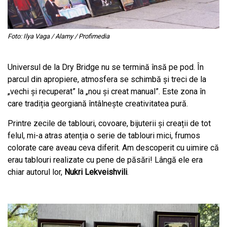
Foto: Ilya Vaga / Alamy / Profimedia
Universul de la Dry Bridge nu se termină însă pe pod. În
parcul din apropiere, atmosfera se schimbă și treci de la
„vechi și recuperat” la „nou și creat manual”. Este zona în
care tradiția georgiană întâlnește creativitatea pură.
Printre zecile de tablouri, covoare, bijuterii și creații de tot
felul, mi-a atras atenția o serie de tablouri mici, frumos
colorate care aveau ceva diferit. Am descoperit cu uimire că
erau tablouri realizate cu pene de păsări! Lângă ele era
chiar autorul lor,
Nukri Lekveishvili
.