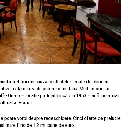
emnul întrebării din cauza conflictelor legate de chirie și
tive a stârnit reacții puternice în Italia. Mulți istorici și
ffè Greco – locație protejată încă din 1953 – ar fi însemnat
ultural al Romei.
m se poate vorbi despre redeschidere. Cinci oferte de preluare
mai mare fiind de 1,2 milioane de euro.