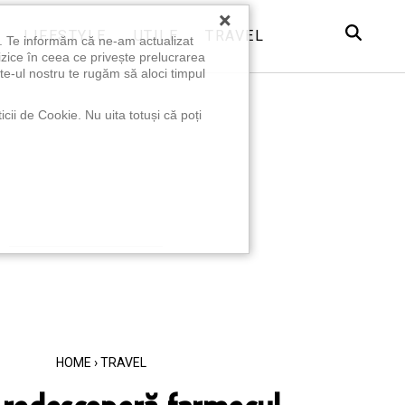
×
LIFESTYLE
UTILE
TRAVEL
u. Te informăm că ne-am actualizat
izice în ceea ce privește prelucrarea
te-ul nostru te rugăm să aloci timpul
icii de Cookie. Nu uita totuși că poți
HOME
›
TRAVEL