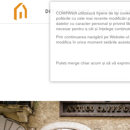
DESIGN INTERIOR
PROIECTE D
COMPANIA utilizează fişiere de tip cooki
politicile cu cele mai recente modificăr
datelor cu caracter personal și privind l
necesar pentru a citi și înțelege conținutu
Prin continuarea navigării pe Website-ul n
modifica în orice moment setările acestor
Puteți merge chiar acum și să vă exprimaț