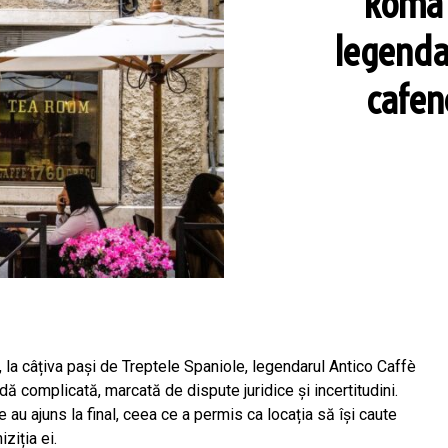
Roma 
legendar
cafen
 la câțiva pași de Treptele Spaniole, legendarul Antico Caffè
dă complicată, marcată de dispute juridice și incertitudini.
 au ajuns la final, ceea ce a permis ca locația să își caute
ziția ei.