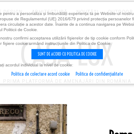
E DESIGN
ARHITECTURĂ
NOUTĂȚI
OUTDOOR
e pentru a personaliza și îmbunătăți experiența ta pe Website-ul nostr
i propuse de Regulamentul (UE) 2016/679 privind protecția persoanelor f
ibera circulație a acestor date. Înainte de a continua navigarea pe Websi
l Politicii de Cookie.
ostru confirmi acceptarea utilizării fişierelor de tip cookie conform Polit
 fişiere cookie urmând instrucțiunile din Politica de Cookie.
SUNT DE ACORD CU POLITICA DE COOKIE
i acordul individual la nivel de cookie:
Politica de colectare acord cookie
Politica de confidențialitate
PRIMA PLATFORMĂ DE AMENAJĂRI DIN ROMÂNIA