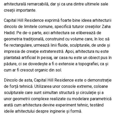
arhitecturală remarcabilă, dar și ca una dintre ultimele sale
creații importante.
Capital Hill Residence exprimă foarte bine ideea arhitecturii
dincolo de limitele comune, specifică tuturor creațiilor Zaha
Hadid. Pe de-o parte, aici arhitectura se eliberează de
geometria tradițională, construind cu volume care, în loc să
fie rectangulare, urmează linii fluide, sculpturale, de unde și
impresia de creație extraterestră. Apoi, arhitectura nu este
plantataă artificial în peisaj, iar casa nu este un obiect pus în
pădure, ci se dovedește a fi o extensie a topografiei, ca și
cum ar fi crescut organic din sol.
Dincolo de asta, Capital Hill Residence este o demonstrație
de forță tehnică. Utilizarea unor console extreme, coloane
sculpturale care sunt simultan structură și circulație și a
unor geometrii complexe realizate cu modelare parametrică
arată cum arhitectura devine experiment tehnic, testând
ideile arhitectului despre inginerie și formă.