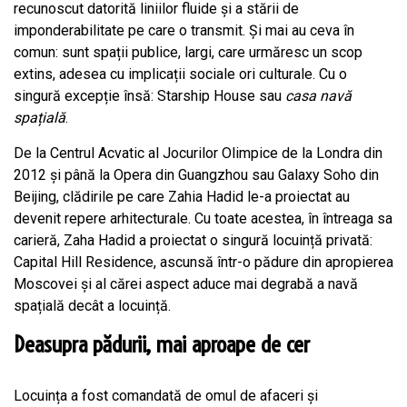
recunoscut datorită liniilor fluide și a stării de
imponderabilitate pe care o transmit. Și mai au ceva în
comun: sunt spații publice, largi, care urmăresc un scop
extins, adesea cu implicații sociale ori culturale. Cu o
singură excepție însă: Starship House sau
casa navă
spațială
.
De la Centrul Acvatic al Jocurilor Olimpice de la Londra din
2012 și până la Opera din Guangzhou sau Galaxy Soho din
Beijing, clădirile pe care Zahia Hadid le-a proiectat au
devenit repere arhitecturale. Cu toate acestea, în întreaga sa
carieră, Zaha Hadid a proiectat o singură locuință privată:
Capital Hill Residence, ascunsă într-o pădure din apropierea
Moscovei și al cărei aspect aduce mai degrabă a navă
spațială decât a locuință.
Deasupra pădurii, mai aproape de cer
Locuința a fost comandată de omul de afaceri și