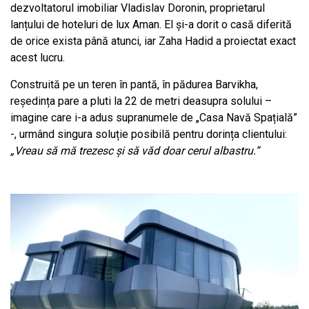
dezvoltatorul imobiliar Vladislav Doronin, proprietarul
lanțului de hoteluri de lux Aman. El și-a dorit o casă diferită
de orice exista până atunci, iar Zaha Hadid a proiectat exact
acest lucru.
Construită pe un teren în pantă, în pădurea Barvikha,
reședința pare a pluti la 22 de metri deasupra solului –
imagine care i-a adus supranumele de „Casa Navă Spațială”
-, urmând singura soluție posibilă pentru dorința clientului:
„Vreau să mă trezesc și să văd doar cerul albastru.”